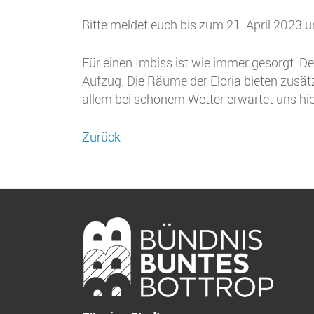
Bitte meldet euch bis zum 21. April 2023 
Für einen Imbiss ist wie immer gesorgt. Der
Aufzug. Die Räume der Eloria bieten zusät
allem bei schönem Wetter erwartet uns h
Zurück