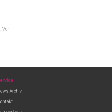
. Vor
ervice
ews-Archiv
ontakt
atenschutz