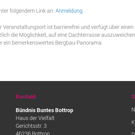
unter folgendem Link an:
Anmeldung
 Veranstaltungsort ist barrierefrei und verfügt über einen
zlich die Möglichkeit, auf eine Dachterrasse auszuweichen
ier ein bemerkenswertes Bergbau-Panorama.
Kontakt
S
N
Bündnis Buntes Bottrop
Haus der Vielfalt
K
Gerichtsstr. 3
46236 Bottrop
D