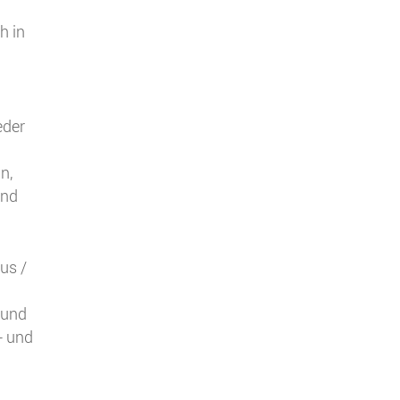
h in
eder
n,
und
us /
 und
- und